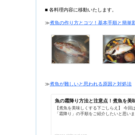
■ 各料理内容に移動いたします。
≫
煮魚の作り方とコツ！基本手順と簡単
≫
煮魚が難しいと思われる原因と対処法
魚の霜降り方法と注意点！煮魚を美
【煮魚を美味しくする下ごしらえ】 今回
「霜降り」の手順をご紹介したいと思います