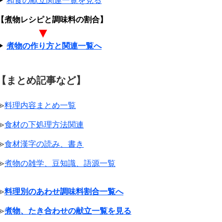
▶
和食の献立関連一覧を見る
【煮物レシピと調味料の割合】
▼
▶
煮物の作り方と関連一覧へ
【まとめ記事など】
≫
料理内容まとめ一覧
≫
食材の下処理方法関連
≫
食材漢字の読み、書き
≫
煮物の雑学、豆知識、語源一覧
≫
料理別のあわせ調味料割合一覧へ
≫
煮物、たき合わせの献立一覧を見る