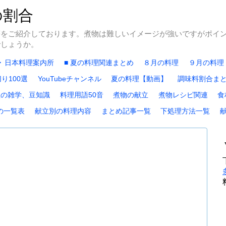
の割合
等をご紹介しております。煮物は難しいイメージが強いですがポイ
でしょうか。
▶ 日本料理案内所
■ 夏の料理関連まとめ
８月の料理
９月の料理
り100選
YouTubeチャンネル
夏の料理【動画】
調味料割合ま
理の雑学、豆知識
料理用語50音
煮物の献立
煮物レシピ関連
食
の一覧表
献立別の料理内容
まとめ記事一覧
下処理方法一覧