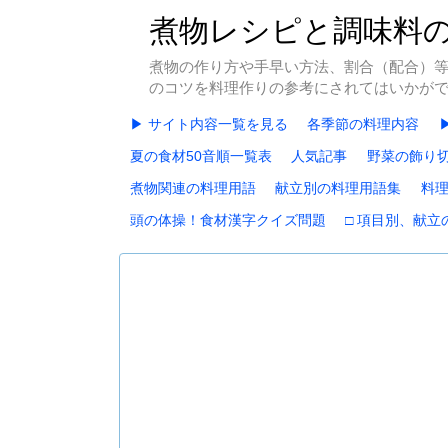
煮物レシピと調味料
煮物の作り方や手早い方法、割合（配合）
のコツを料理作りの参考にされてはいかが
▶ サイト内容一覧を見る
各季節の料理内容
夏の食材50音順一覧表
人気記事
野菜の飾り切
煮物関連の料理用語
献立別の料理用語集
料
頭の体操！食材漢字クイズ問題
□ 項目別、献立