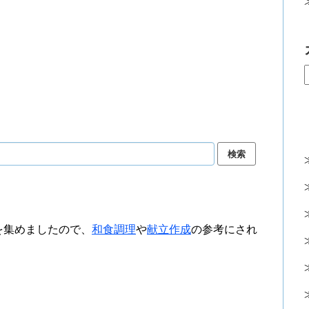
を集めましたので、
和食調理
や
献立作成
の参考にされ