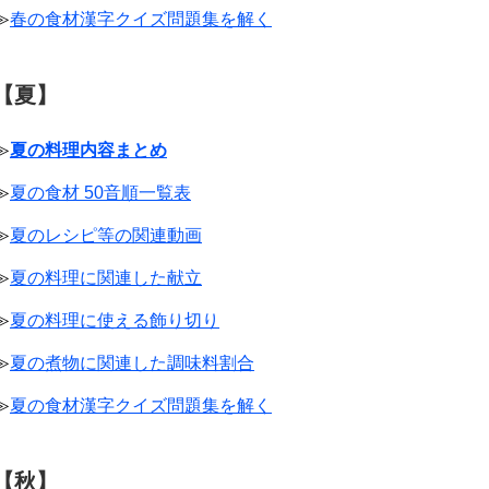
≫
春の食材漢字クイズ問題集を解く
【夏】
≫
夏の料理内容まとめ
≫
夏の食材 50音順一覧表
≫
夏のレシピ等の関連動画
≫
夏の料理に関連した献立
≫
夏の料理に使える飾り切り
≫
夏の煮物に関連した調味料割合
≫
夏の食材漢字クイズ問題集を解く
【秋】