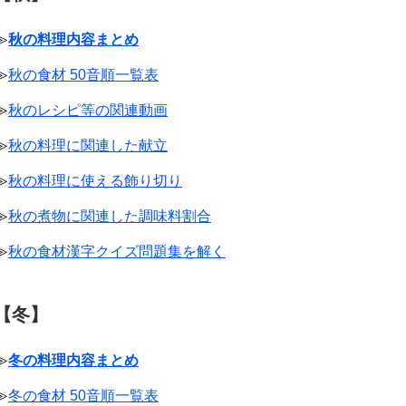
≫
秋の料理内容まとめ
≫
秋の食材 50音順一覧表
≫
秋のレシピ等の関連動画
≫
秋の料理に関連した献立
≫
秋の料理に使える飾り切り
≫
秋の煮物に関連した調味料割合
≫
秋の食材漢字クイズ問題集を解く
【冬】
≫
冬の料理内容まとめ
≫
冬の食材 50音順一覧表