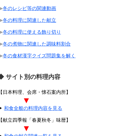
≫
冬のレシピ等の関連動画
≫
冬の料理に関連した献立
≫
冬の料理に使える飾り切り
≫
冬の煮物に関連した調味料割合
≫
冬の食材漢字クイズ問題集を解く
◆ サイト別の料理内容
【日本料理、会席・懐石案内所】
▼
▶
和食全般の料理内容を見る
【献立四季報「春夏秋冬」味暦】
▼