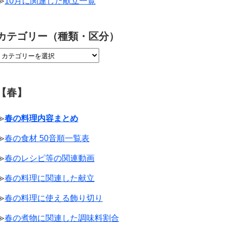
≫
10月に関連した献立一覧
カテゴリー（種類・区分）
【春】
≫
春の料理内容まとめ
≫
春の食材 50音順一覧表
≫
春のレシピ等の関連動画
≫
春の料理に関連した献立
≫
春の料理に使える飾り切り
≫
春の煮物に関連した調味料割合