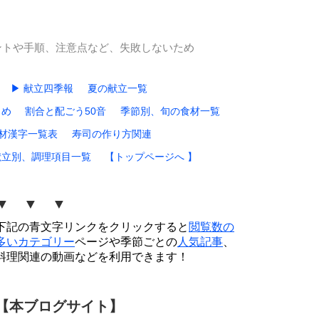
ントや手順、注意点など、失敗しないため
▶ 献立四季報
夏の献立一覧
とめ
割合と配ごう50音
季節別、旬の食材一覧
材漢字一覧表
寿司の作り方関連
献立別、調理項目一覧
【トップページへ 】
▼ ▼ ▼
下記の青文字リンクをクリックすると
閲覧数の
多いカテゴリー
ページや季節ごとの
人気記事
、
料理関連の動画などを利用できます！
【本ブログサイト】