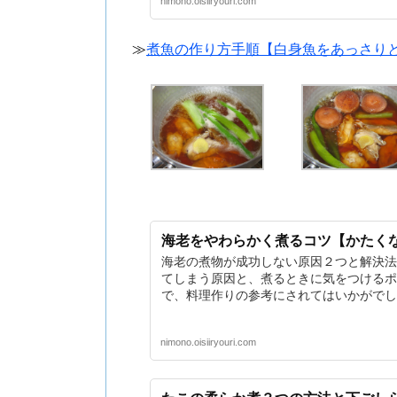
nimono.oisiiryouri.com
≫
煮魚の作り方手順【白身魚をあっさり
海老をやわらかく煮るコツ【かたく
海老の煮物が成功しない原因２つと解決法
てしまう原因と、煮るときに気をつけるポ
で、料理作りの参考にされてはいかがでし
nimono.oisiiryouri.com