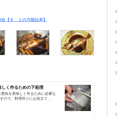
割合【６：１の万能比率】
味しく作るための下処理
は煮魚を美味しく作るために必要な
ので、料理作りにお役立て...