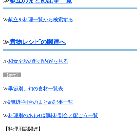
≫
献立のまとめ記事一覧
≫
献立を料理一覧から検索する
≫
煮物レシピの関連へ
≫
和食全般の料理内容を見る
【参考】
≫
季節別、旬の食材一覧表
≫
調味料割合のまとめ記事
一覧
≫
料理別のあわせ調味料割合と配ごう一覧
【料理用語関連】