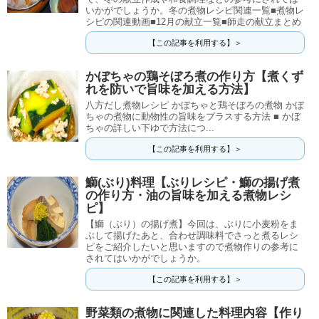
いかがでしょうか。冬の煮物レシピ関連一覧■煮物レ
シピの関連動画■12月の献立一覧■師走の献立まとめ
【この記事を利用する】＞
かぼちゃの鶏そぼろ煮の作り方【煮くず
れを防いで旨味を加える方法】
八方だし煮物レシピ かぼちゃと鶏そぼろの煮物 かぼ
ちゃの煮物に動物性の旨味をプラスする方法 ■ かぼ
ちゃの詳しい下ゆで方法につ...
【この記事を利用する】＞
鰤(ぶり)料理【ぶりレシピ・鰤の揚げ煮
の作り方・油の旨味を加える煮物レシ
ピ】
【鰤（ぶり）の揚げ煮】今回は、ぶりに小麦粉をま
ぶして揚げたあと、合わせ調味料でさっと煮るレシ
ピをご紹介したいと思いますので煮物作りの参考に
されてはいかがでしょうか。
【この記事を利用する】＞
野菜類の煮物に関連した料理内容【作り