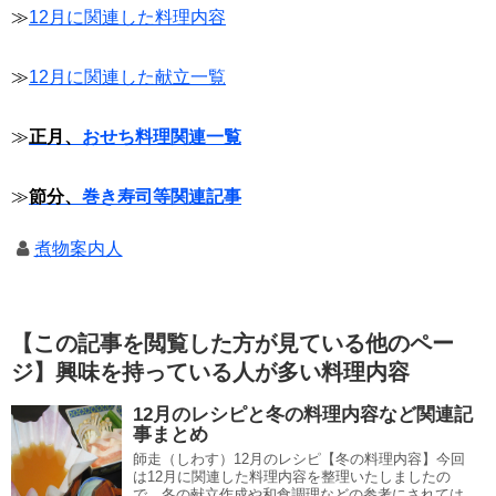
≫
12月に関連した料理内容
≫
12月に関連した献立一覧
≫
正月、
おせち料理関連一覧
≫
節分、
巻き寿司等関連記事
煮物案内人
【この記事を閲覧した方が見ている他のペー
ジ】興味を持っている人が多い料理内容
12月のレシピと冬の料理内容など関連記
事まとめ
師走（しわす）12月のレシピ【冬の料理内容】今回
は12月に関連した料理内容を整理いたしましたの
で、冬の献立作成や和食調理などの参考にされては