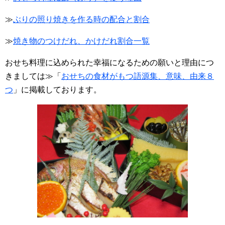
≫
ぶりの照り焼きを作る時の配合と割合
≫
焼き物のつけだれ、かけだれ割合一覧
おせち料理に込められた幸福になるための願いと理由につ
きましては≫「
おせちの食材がもつ語源集、意味、由来８
つ
」に掲載しております。