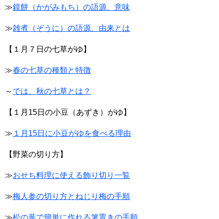
≫
鏡餅（かがみもち）の語源、意味
≫
雑煮（ぞうに）の語源、由来とは
【１月７日の七草がゆ】
≫
春の七草の種類と特徴
～
では、秋の七草とは？
【１月15日の小豆（あずき）がゆ】
≫
１月15日に小豆がゆを食べる理由
【野菜の切り方】
≫
おせち料理に使える飾り切り一覧
≫
梅人参の切り方とねじり梅の手順
≫
松の葉で簡単に作れる箸置きの手順