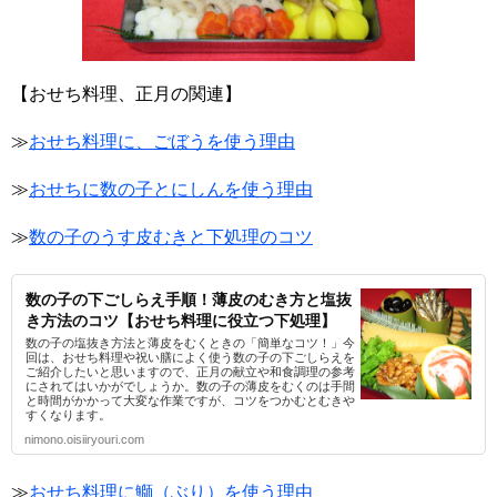
【おせち料理、正月の関連】
≫
おせち料理に、ごぼうを使う理由
≫
おせちに数の子とにしんを使う理由
≫
数の子のうす皮むきと下処理のコツ
数の子の下ごしらえ手順！薄皮のむき方と塩抜
き方法のコツ【おせち料理に役立つ下処理】
数の子の塩抜き方法と薄皮をむくときの「簡単なコツ！」今
回は、おせち料理や祝い膳によく使う数の子の下ごしらえを
ご紹介したいと思いますので、正月の献立や和食調理の参考
にされてはいかがでしょうか。数の子の薄皮をむくのは手間
と時間がかかって大変な作業ですが、コツをつかむとむきや
すくなります。
nimono.oisiiryouri.com
≫
おせち料理に鰤（ぶり）を使う理由