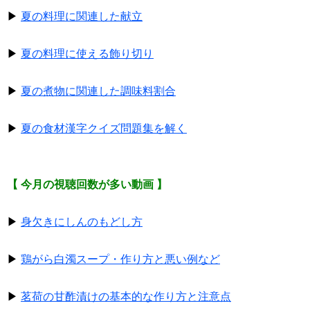
▶
夏の料理に関連した献立
▶
夏の料理に使える飾り切り
▶
夏の煮物に関連した調味料割合
▶
夏の食材漢字クイズ問題集を解く
【 今月の視聴回数が多い動画 】
▶
身欠きにしんのもどし方
▶
鶏がら白濁スープ・作り方と悪い例など
▶
茗荷の甘酢漬けの基本的な作り方と注意点