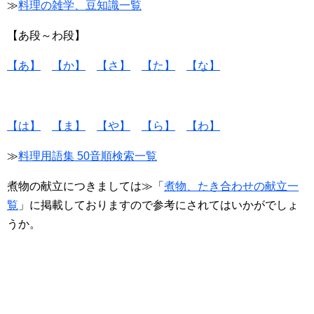
≫
料理の雑学、豆知識一覧
【あ段～わ段】
【あ】
【か】
【さ】
【た】
【な】
【は】
【ま】
【や】
【ら】
【わ】
≫
料理用語集 50音順検索一覧
煮物の献立につきましては≫「
煮物、たき合わせの献立一
覧
」に掲載しておりますので参考にされてはいかがでしょ
うか。