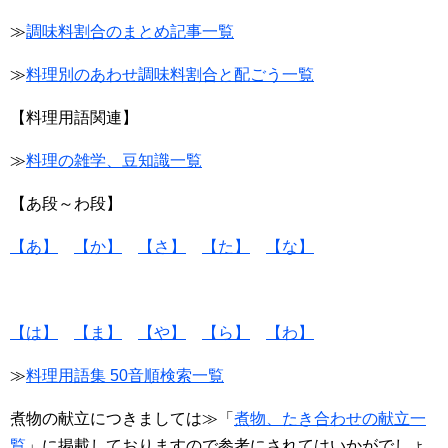
≫
調味料割合のまとめ記事
一覧
≫
料理別のあわせ調味料割合と配ごう一覧
【料理用語関連】
≫
料理の雑学、豆知識一覧
【あ段～わ段】
【あ】
【か】
【さ】
【た】
【な】
【は】
【ま】
【や】
【ら】
【わ】
≫
料理用語集 50音順検索一覧
煮物の献立につきましては≫「
煮物、たき合わせの献立一
覧
」に掲載しておりますので参考にされてはいかがでしょ