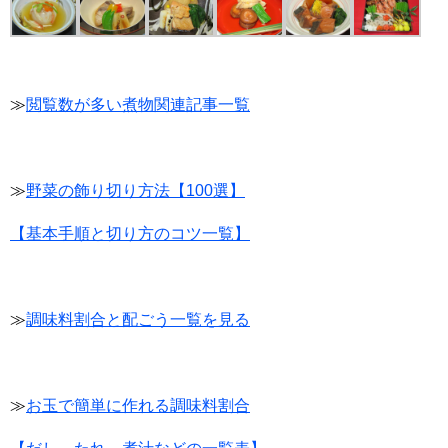
≫
閲覧数が多い煮物関連記事一覧
≫
野菜の飾り切り方法【100選】
【基本手順と切り方のコツ一覧】
≫
調味料割合と配ごう一覧を見る
≫
お玉で簡単に作れる調味料割合