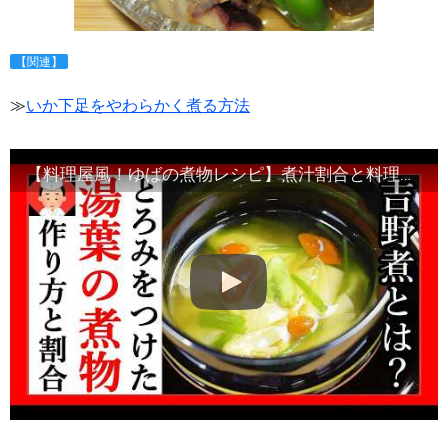
【関連】
≫
いか下足をやわらかく煮る方法
【料理屋風！ゆばの煮物レシピ】煮汁割合と料理の雑学、豆知識・Japanese food