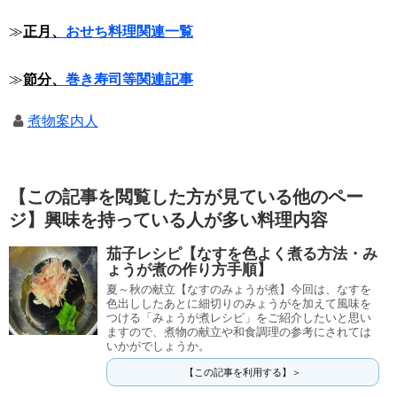
≫
正月、
おせち料理関連一覧
≫
節分、
巻き寿司等関連記事
煮物案内人
【この記事を閲覧した方が見ている他のペー
ジ】興味を持っている人が多い料理内容
茄子レシピ【なすを色よく煮る方法・み
ょうが煮の作り方手順】
夏～秋の献立【なすのみょうが煮】今回は、なすを
色出ししたあとに細切りのみょうがを加えて風味を
つける「みょうが煮レシピ」をご紹介したいと思い
ますので、煮物の献立や和食調理の参考にされては
いかがでしょうか。
【この記事を利用する】＞