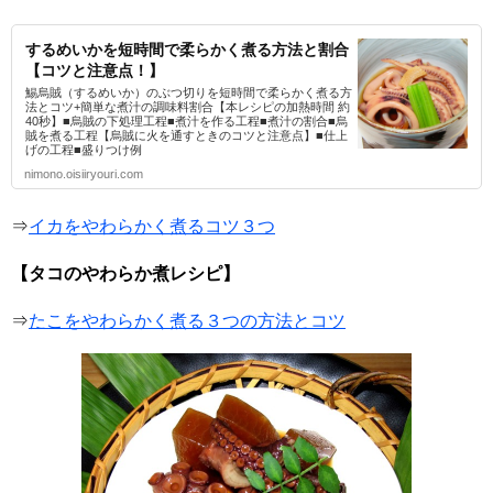
するめいかを短時間で柔らかく煮る方法と割合
【コツと注意点！】
鯣烏賊（するめいか）のぶつ切りを短時間で柔らかく煮る方
法とコツ+簡単な煮汁の調味料割合【本レシピの加熱時間 約
40秒】■烏賊の下処理工程■煮汁を作る工程■煮汁の割合■烏
賊を煮る工程【烏賊に火を通すときのコツと注意点】■仕上
げの工程■盛りつけ例
nimono.oisiiryouri.com
⇒
イカをやわらかく煮るコツ３つ
【タコのやわらか煮レシピ】
⇒
たこをやわらかく煮る３つの方法とコツ