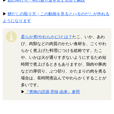
▶
鮎の串打ち・串の通り道を見える形で解説
▶
鱧だしの取り方・この動画を見るとハモのだしが作れる
ようになります
柔らか煮(やわらかに)とは？
たこ、いか、あわ
び、肉類などの肉質のかたい食材を、ごくやわ
らかく煮上げた料理につける総称です。たこ
や、いかは火が通りすぎないようにするため短
時間で煮上げるときもありますが、鶏肉や豚肉
などの厚切り、ぶつ切り、かたまりの肉を煮る
場合は、長時間煮込んでやわらかくすることが
多いです。
▶
『煮物の語源,意味,由来』参照