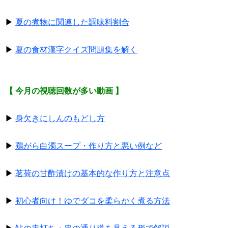
▶
夏の煮物に関連した調味料割合
▶
夏の食材漢字クイズ問題集を解く
【 今月の視聴回数が多い動画 】
▶
身欠きにしんのもどし方
▶
鶏がら白濁スープ・作り方と悪い例など
▶
茗荷の甘酢漬けの基本的な作り方と注意点
▶
初心者向け！ゆでダコを柔らかく煮る方法