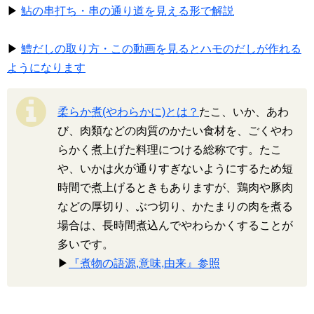
▶
鮎の串打ち・串の通り道を見える形で解説
▶
鱧だしの取り方・この動画を見るとハモのだしが作れる
ようになります
柔らか煮(やわらかに)とは？
たこ、いか、あわ
び、肉類などの肉質のかたい食材を、ごくやわ
らかく煮上げた料理につける総称です。たこ
や、いかは火が通りすぎないようにするため短
時間で煮上げるときもありますが、鶏肉や豚肉
などの厚切り、ぶつ切り、かたまりの肉を煮る
場合は、長時間煮込んでやわらかくすることが
多いです。
▶
『煮物の語源,意味,由来』参照