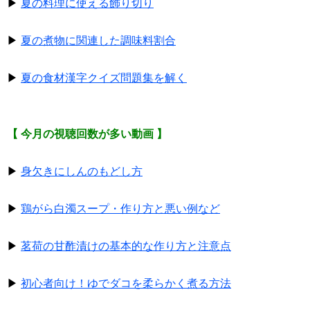
▶
夏の料理に使える飾り切り
▶
夏の煮物に関連した調味料割合
▶
夏の食材漢字クイズ問題集を解く
【 今月の視聴回数が多い動画 】
▶
身欠きにしんのもどし方
▶
鶏がら白濁スープ・作り方と悪い例など
▶
茗荷の甘酢漬けの基本的な作り方と注意点
▶
初心者向け！ゆでダコを柔らかく煮る方法