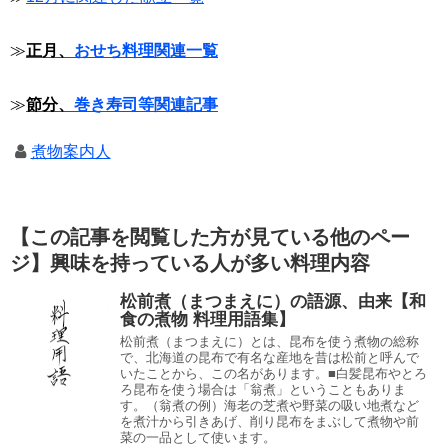
≫
正月、
おせち料理関連一覧
≫
節分、
巻き寿司等関連記事
煮物案内人
【この記事を閲覧した方が見ている他のペー
ジ】興味を持っている人が多い料理内容
松前煮（まつまえに）の語源、由来【和
食の煮物 料理用語集】
松前煮（まつまえに）とは、昆布を使う煮物の総称
で、北海道の昆布で有名な産地を昔は松前と呼んで
いたことから、この名があります。■白髪昆布やとろ
ろ昆布を使う場合は「翁煮」ということもありま
す。（翁煮の例）海老の芝煮や野菜の吸い地煮など
を煮汁から引きあげ、削り昆布をまぶして煮物や前
菜の一品として使います。