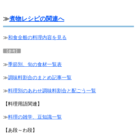
≫
煮物レシピの関連へ
≫
和食全般の料理内容を見る
【参考】
≫
季節別、旬の食材一覧表
≫
調味料割合のまとめ記事
一覧
≫
料理別のあわせ調味料割合と配ごう一覧
【料理用語関連】
≫
料理の雑学、豆知識一覧
【あ段～わ段】