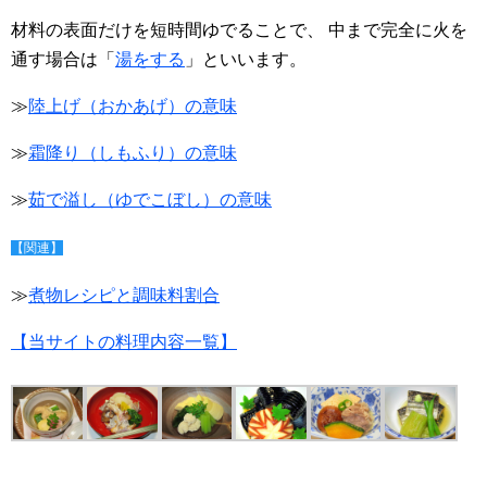
材料の表面だけを短時間ゆでることで、 中まで完全に火を
通す場合は「
湯をする
」といいます。
≫
陸上げ（おかあげ）の意味
≫
霜降り（しもふり）の意味
≫
茹で溢し（ゆでこぼし）の意味
【関連】
≫
煮物レシピと調味料割合
【当サイトの料理内容一覧】