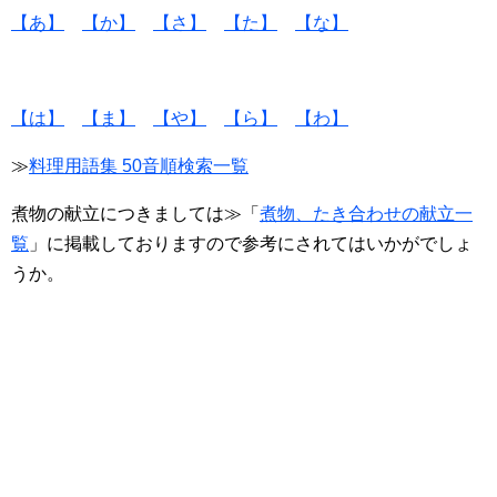
【あ】
【か】
【さ】
【た】
【な】
【は】
【ま】
【や】
【ら】
【わ】
≫
料理用語集 50音順検索一覧
煮物の献立につきましては≫「
煮物、たき合わせの献立一
覧
」に掲載しておりますので参考にされてはいかがでしょ
うか。