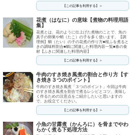
【この記事を利用する】＞
花煮（はなに）の意味【煮物の料理用語
集】
花煮とは、花のように仕上げた煮物のことで、魚の
真子の卵巣や蛸（たこ）の子を多く使います。【調
理例】鯛（たい）の子の花煮の作り方■桜ふを煮ると
きの調味料割合■鯛に関連した料理内容一覧■春の食
材【ふきに関連した料理内容】
【この記事を利用する】＞
牛肉のすき焼き風煮の割合と作り方【す
き焼き３つのポイント】
牛肉のすき焼き風煮「３つのポイント」今回は牛肉
のすき焼き風煮を割合で煮るレシピとコツ、美味し
く作るための注意点をご紹介したいと思いますの
で、お役立てください。
【この記事を利用する】＞
小魚の甘露煮（かんろに）を骨までやわ
らかく煮る下処理方法