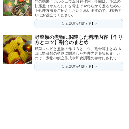
酢の効果「カルシュウム分解作用」今回は、小魚の
甘露煮（かんろに）を骨までやわらかく煮るための
下処理方法をご紹介したいと思いますので、料理作
りにお役立てください。
【この記事を利用する】＞
野菜類の煮物に関連した料理内容【作り
方とコツ】割合のまとめ
野菜レシピと煮物の作り方とコツ、割合等まとめ 今
回は野菜類の煮物に関連した料理内容を集めました
ので、煮物の献立作成や和食調理の参考にされて...
【この記事を利用する】＞