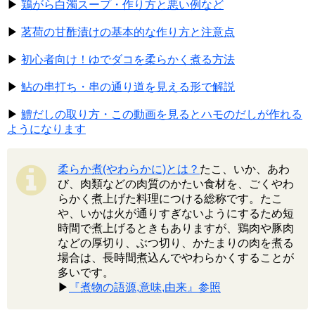
▶
鶏がら白濁スープ・作り方と悪い例など
▶
茗荷の甘酢漬けの基本的な作り方と注意点
▶
初心者向け！ゆでダコを柔らかく煮る方法
▶
鮎の串打ち・串の通り道を見える形で解説
▶
鱧だしの取り方・この動画を見るとハモのだしが作れる
ようになります
柔らか煮(やわらかに)とは？
たこ、いか、あわ
び、肉類などの肉質のかたい食材を、ごくやわ
らかく煮上げた料理につける総称です。たこ
や、いかは火が通りすぎないようにするため短
時間で煮上げるときもありますが、鶏肉や豚肉
などの厚切り、ぶつ切り、かたまりの肉を煮る
場合は、長時間煮込んでやわらかくすることが
多いです。
▶
『煮物の語源,意味,由来』参照