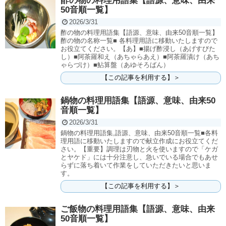
酢の物の料理用語集【語源、意味、由来
50音順一覧】
2026/3/31
酢の物の料理用語集【語源、意味、由来50音順一覧】
酢の物の名称一覧■ 各料理用語に移動いたしますので
お役立てください。【あ】■揚げ酢浸し（あげすびた
し）■阿茶羅和え（あちゃらあえ）■阿茶羅漬け（あち
ゃらづけ）■鮎算盤（あゆそろばん）
【この記事を利用する】＞
鍋物の料理用語集【語源、意味、由来50
音順一覧】
2026/3/31
鍋物の料理用語集,語源、意味、由来50音順一覧■各料
理用語に移動いたしますので献立作成にお役立てくだ
さい。【重要】調理は刃物と火を使いますので「ケガ
とヤケド」には十分注意し、急いでいる場合でもあせ
らずに落ち着いて作業をしていただきたいと思いま
す。
【この記事を利用する】＞
ご飯物の料理用語集【語源、意味、由来
50音順一覧】