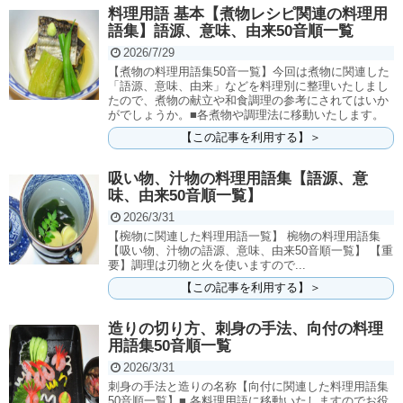
料理用語 基本【煮物レシピ関連の料理用
語集】語源、意味、由来50音順一覧
2026/7/29
【煮物の料理用語集50音一覧】今回は煮物に関連した
「語源、意味、由来」などを料理別に整理いたしまし
たので、煮物の献立や和食調理の参考にされてはいか
がでしょうか。■各煮物や調理法に移動いたします。
【この記事を利用する】＞
吸い物、汁物の料理用語集【語源、意
味、由来50音順一覧】
2026/3/31
【椀物に関連した料理用語一覧】 椀物の料理用語集
【吸い物、汁物の語源、意味、由来50音順一覧】 【重
要】調理は刃物と火を使いますので...
【この記事を利用する】＞
造りの切り方、刺身の手法、向付の料理
用語集50音順一覧
2026/3/31
刺身の手法と造りの名称【向付に関連した料理用語集
50音順一覧】■ 各料理用語に移動いたしますのでお役