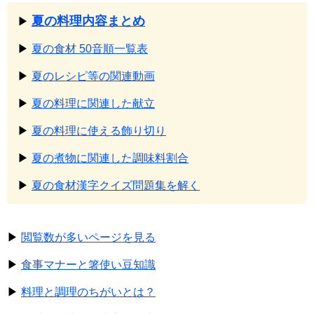
夏の料理内容まとめ
▶
▶
夏の食材 50音順一覧表
▶
夏のレシピ等の関連動画
▶
夏の料理に関連した献立
▶
夏の料理に使える飾り切り
▶
夏の煮物に関連した調味料割合
▶
夏の食材漢字クイズ問題集を解く
▶
閲覧数が多いページを見る
▶
食事マナーと箸使い豆知識
▶
料理と調理のちがいとは？