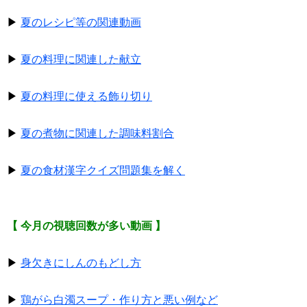
▶
夏のレシピ等の関連動画
▶
夏の料理に関連した献立
▶
夏の料理に使える飾り切り
▶
夏の煮物に関連した調味料割合
▶
夏の食材漢字クイズ問題集を解く
【 今月の視聴回数が多い動画 】
▶
身欠きにしんのもどし方
▶
鶏がら白濁スープ・作り方と悪い例など