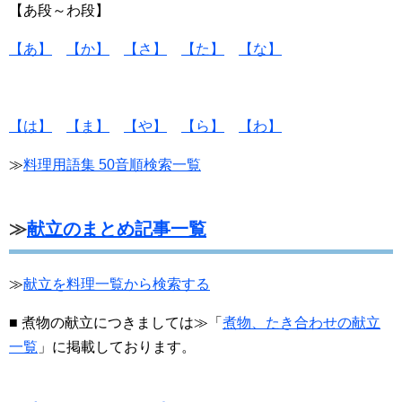
【あ段～わ段】
【あ】
【か】
【さ】
【た】
【な】
【は】
【ま】
【や】
【ら】
【わ】
≫
料理用語集 50音順検索一覧
≫
献立のまとめ記事一覧
≫
献立を料理一覧から検索する
■ 煮物の献立につきましては≫「
煮物、たき合わせの献立
一覧
」に掲載しております。