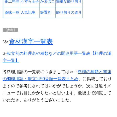
細工料理
うずら玉子
かまぼこ
簡単な飾り切り
薬味一覧
人気記事
箸置き
飾り切りの道具
【参考】
≫
食材漢字一覧表
≫
献立別の料理名や種類などの関連用語一覧表【料理の漢
字一覧】
各料理用語の一覧表につきましては≫「
料理の種類と関連
の調理用語・献立別50音順一覧表まとめ
」に掲載しており
ますので参考にされてはいかがでしょうか。次回は違うメ
ニューでお目にかかりたいと思います。最後まで閲覧して
いただき、ありがとうございました。