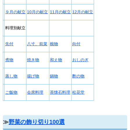
９月の献立
10月の献立
11月の献立
12月の献立
料理別献立
先付
八寸、前菜
椀物
向付
煮物
焼き物
和え物
おしのぎ
蒸し物
揚げ物
鍋物
酢の物
ご飯物
会席料理
茶懐石料理
松花堂
≫
野菜の飾り切り100選