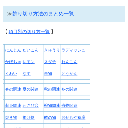
≫
飾り切り方法のまとめ一覧
【
項目別の切り方一覧
】
にんじん
だいこん
きゅうり
ラディッシュ
かぼちゃ
レモン
スダチ
れんこん
くわい
なす
果物
とうがん
春の関連
夏の関連
秋の関連
冬の関連
刺身関連
わさび台
椀物関連
煮物関連
焼き物
揚げ物
酢の物
おせちや祝膳