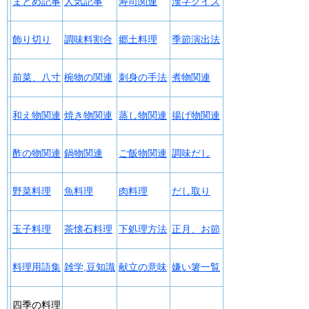
まとめ記事
人気記事
寿司関連
漢字クイズ
飾り切り
調味料割合
郷土料理
季節演出法
前菜、八寸
椀物の関連
刺身の手法
煮物関連
和え物関連
焼き物関連
蒸し物関連
揚げ物関連
酢の物関連
鍋物関連
ご飯物関連
調味だし
野菜料理
魚料理
肉料理
だし取り
玉子料理
茶懐石料理
下処理方法
正月、お節
料理用語集
雑学,豆知識
献立の意味
嫌い箸一覧
四季の料理