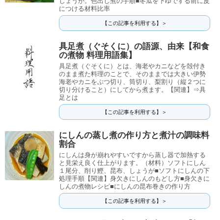
しょうか。色出し煮の手順■冬瓜を下ゆでする前に皮
につける材料比率
【この記事を利用する】＞
具足煮（ぐそくに）の語源、由来【和食
の煮物 料理用語集】
具足煮（ぐそくに）とは、海老やカニなどを殻付き
のまま煮た料理のことで、そのままでは大きい伊勢
海老やカニをぶつ切り、筒切り、梨割り（縦２つに
切り分けること）にしてから煮ます。【関連】⇒具
足とは
【この記事を利用する】＞
にしんの蒸し煮の作り方と煮汁の調味料
割合
にしんは身が崩れやすいですから蒸し器で加熱する
と見栄え良く仕上がります。（材料）ソフトにしん
１尾分、削り鰹、昆布、しょうが■ソフトにしんの下
処理手順【関連】身欠きにしんのもどし方■身欠きに
しんの煮物レシピ■にしんの昆布巻きの作り方
【この記事を利用する】＞