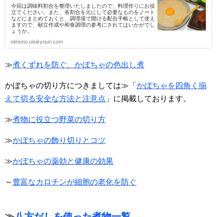
今回は調味料割合を整理いたしましたので、料理作りにお役
立てください。また、各割合を元にして必要なものをノート
などにまとめておくと、調理場で開ける配合手帳として使え
ますので、献立作成や和食調理の参考にされてはいかがでし
ょうか。
nimono.oisiiryouri.com
≫
煮くずれを防ぐ、かぼちゃの色出し煮
かぼちゃの切り方につきましては≫「
かぼちゃを四角く揃
えて切る安全な方法と注意点
」に掲載しております。
≫
煮物に役立つ野菜の切り方
≫
かぼちゃの飾り切りとコツ
≫
かぼちゃの薬効と健康の効果
～
豊富なカロチンが細胞の老化を防ぐ
≫
八方だしを使った煮物一覧