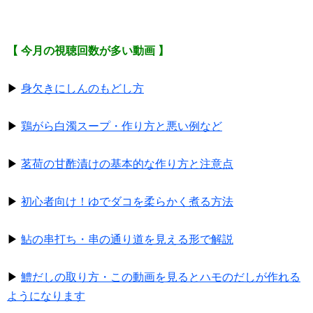
【 今月の視聴回数が多い動画 】
▶
身欠きにしんのもどし方
▶
鶏がら白濁スープ・作り方と悪い例など
▶
茗荷の甘酢漬けの基本的な作り方と注意点
▶
初心者向け！ゆでダコを柔らかく煮る方法
▶
鮎の串打ち・串の通り道を見える形で解説
▶
鱧だしの取り方・この動画を見るとハモのだしが作れる
ようになります