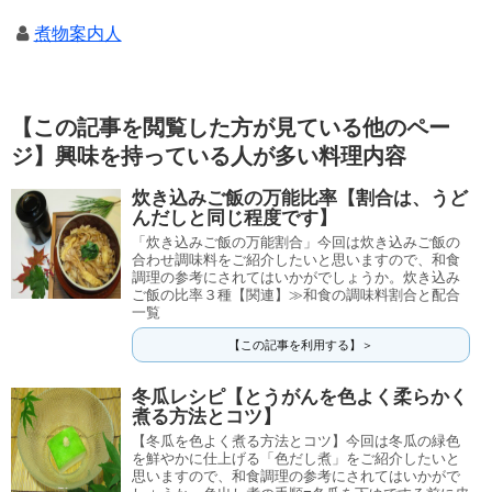
煮物案内人
【この記事を閲覧した方が見ている他のペー
ジ】興味を持っている人が多い料理内容
炊き込みご飯の万能比率【割合は、うど
んだしと同じ程度です】
「炊き込みご飯の万能割合」今回は炊き込みご飯の
合わせ調味料をご紹介したいと思いますので、和食
調理の参考にされてはいかがでしょうか。炊き込み
ご飯の比率３種【関連】≫和食の調味料割合と配合
一覧
【この記事を利用する】＞
冬瓜レシピ【とうがんを色よく柔らかく
煮る方法とコツ】
【冬瓜を色よく煮る方法とコツ】今回は冬瓜の緑色
を鮮やかに仕上げる「色だし煮」をご紹介したいと
思いますので、和食調理の参考にされてはいかがで