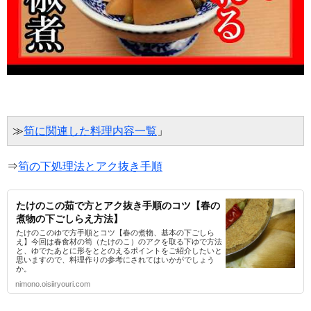
≫
筍に関連した料理内容一覧
」
⇒
筍の下処理法とアク抜き手順
たけのこの茹で方とアク抜き手順のコツ【春の
煮物の下ごしらえ方法】
たけのこのゆで方手順とコツ【春の煮物、基本の下ごしら
え】今回は春食材の筍（たけのこ）のアクを取る下ゆで方法
と、ゆでたあとに形をととのえるポイントをご紹介したいと
思いますので、料理作りの参考にされてはいかがでしょう
か。
nimono.oisiiryouri.com