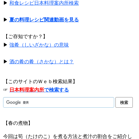
▶
和食レシピ日本料理案内所検索
▶
夏の料理レシピ関連動画を見る
【ご存知ですか？】
▶
強肴（しいざかな）の意味
▶
酒の肴の肴（さかな）とは？
【このサイトのＷｅｂ検索結果】
☞
日本料理案内所
で検索する
【春の煮物】
今回は筍（たけのこ）を煮る方法と煮汁の割合をご紹介し