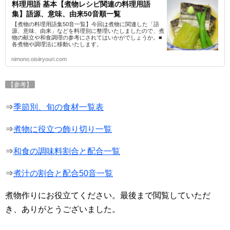
料理用語 基本【煮物レシピ関連の料理用語
集】語源、意味、由来50音順一覧
【煮物の料理用語集50音一覧】今回は煮物に関連した「語
源、意味、由来」などを料理別に整理いたしましたので、煮
物の献立や和食調理の参考にされてはいかがでしょうか。■
各煮物や調理法に移動いたします。
nimono.oisiiryouri.com
【参考】
⇒
季節別、旬の食材一覧表
⇒
煮物に役立つ飾り切り一覧
⇒
和食の調味料割合と配合一覧
⇒
煮汁の割合と配合50音一覧
煮物作りにお役立てください。最後まで閲覧していただ
き、ありがとうございました。