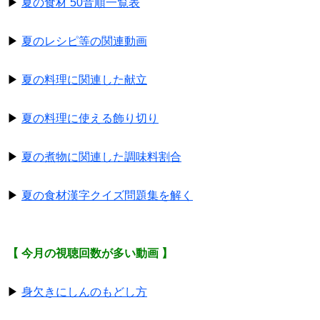
▶
夏の食材 50音順一覧表
▶
夏のレシピ等の関連動画
▶
夏の料理に関連した献立
▶
夏の料理に使える飾り切り
▶
夏の煮物に関連した調味料割合
▶
夏の食材漢字クイズ問題集を解く
【 今月の視聴回数が多い動画 】
▶
身欠きにしんのもどし方