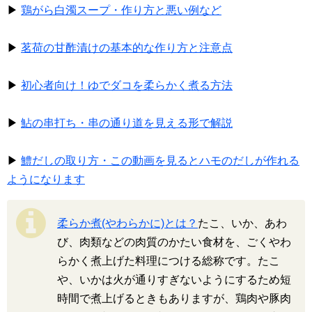
▶
鶏がら白濁スープ・作り方と悪い例など
▶
茗荷の甘酢漬けの基本的な作り方と注意点
▶
初心者向け！ゆでダコを柔らかく煮る方法
▶
鮎の串打ち・串の通り道を見える形で解説
▶
鱧だしの取り方・この動画を見るとハモのだしが作れる
ようになります
柔らか煮(やわらかに)とは？
たこ、いか、あわ
び、肉類などの肉質のかたい食材を、ごくやわ
らかく煮上げた料理につける総称です。たこ
や、いかは火が通りすぎないようにするため短
時間で煮上げるときもありますが、鶏肉や豚肉