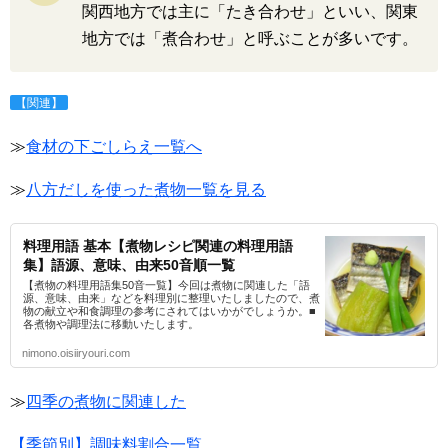
関西地方では主に「たき合わせ」といい、関東
地方では「煮合わせ」と呼ぶことが多いです。
【関連】
≫
食材の下ごしらえ一覧へ
≫
八方だしを使った煮物一覧を見る
料理用語 基本【煮物レシピ関連の料理用語
集】語源、意味、由来50音順一覧
【煮物の料理用語集50音一覧】今回は煮物に関連した「語
源、意味、由来」などを料理別に整理いたしましたので、煮
物の献立や和食調理の参考にされてはいかがでしょうか。■
各煮物や調理法に移動いたします。
nimono.oisiiryouri.com
≫
四季の煮物に関連した
【季節別】調味料割合一覧