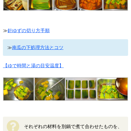
≫
針ゆずの切り方手順
≫
南瓜の下処理方法とコツ
【ゆで時間と湯の目安温度】
それぞれの材料を別鍋で煮て合わせたものを、