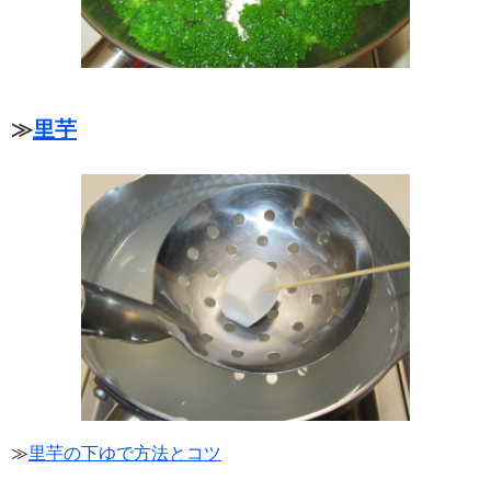
≫
里芋
≫
里芋の下ゆで方法とコツ