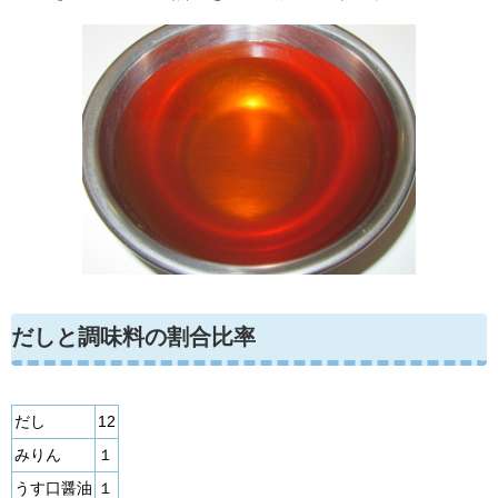
だしと調味料の割合比率
だし
12
みりん
１
うす口醤油
１