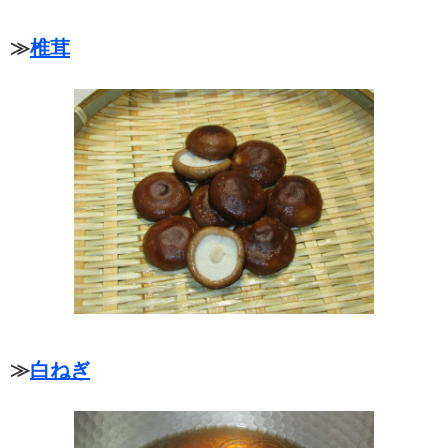
≫
椎茸
≫
白ねぎ