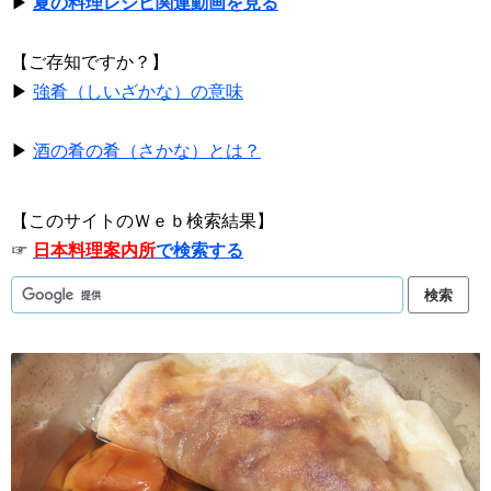
▶
夏の料理レシピ関連動画を見る
【ご存知ですか？】
▶
強肴（しいざかな）の意味
▶
酒の肴の肴（さかな）とは？
【このサイトのＷｅｂ検索結果】
☞
日本料理案内所
で検索する