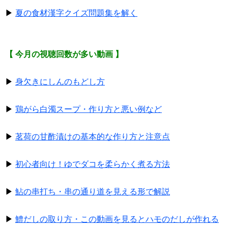
▶
夏の食材漢字クイズ問題集を解く
【 今月の視聴回数が多い動画 】
▶
身欠きにしんのもどし方
▶
鶏がら白濁スープ・作り方と悪い例など
▶
茗荷の甘酢漬けの基本的な作り方と注意点
▶
初心者向け！ゆでダコを柔らかく煮る方法
▶
鮎の串打ち・串の通り道を見える形で解説
▶
鱧だしの取り方・この動画を見るとハモのだしが作れる